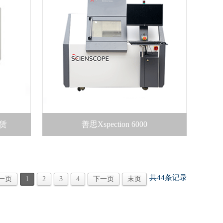
租赁
善思Xspection 6000
共
44
条记录
一页
1
2
3
4
下一页
末页