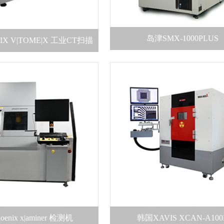
岛津SMX-1000PLUS
NIX V|TOME|X 工业CT扫描
oenix x|aminer 检测机
韩国XAVIS XCAN-A100