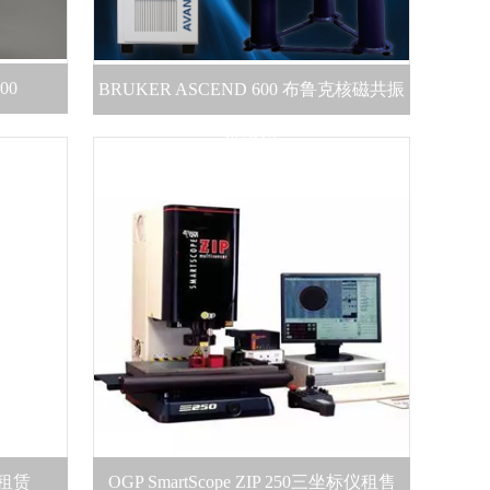
00
BRUKER ASCEND 600 布鲁克核磁共振
波谱仪
置租赁
OGP SmartScope ZIP 250三坐标仪租售