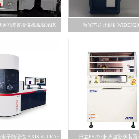
拟演习装置摄像机观察系统
激光芯片开封机WIDEN20
SRS-1 VDM-1
子能谱仪 AXIS SUPRA+
日立FS200 超声波影像装