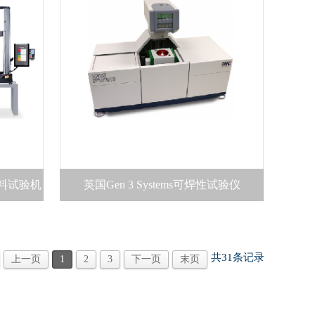
材料试验机
英国Gen 3 Systems可焊性试验仪
共
31
条记录
上一页
1
2
3
下一页
末页