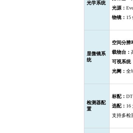
光学系统
光源：
E
物镜：
1
空间分辨
载物台：
显微镜系
统
可
视系统
光阑：
全
标配：
D
检测器配
选配：
1
置
支持多检