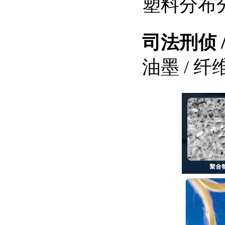
塑料分布
司法刑侦 
油墨 / 